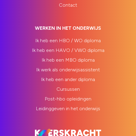
Contact
WERKEN IN HET ONDERWIJS
Ik heb een HBO / WO diploma
Ik heb een HAVO / VWO diploma
Ik heb een MBO diploma
Ik werk als onderwijsassistent
Ik heb een ander diploma
Cursussen
Post-hbo opleidingen
Leidinggeven in het onderwijs