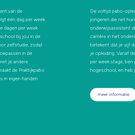
iant van de
De voltijd pabo-ople
olgt één dag per week
jongeren die net h
ee dagen per week
onderwijsassistent 
chool bij jou in de
carrière in het onder
or zelfstudie, zodat
betekent dat je vijf
 toepassen in de
je opleiding. Vanaf d
 met je andere
per week stage, ben 
maakt de Praktijkpabo
hogeschool, en heb j
es in eigen handen
meer informatie