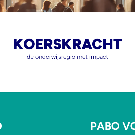
KOERSKRACHT
de onderwijsregio met impact
O
PABO VO