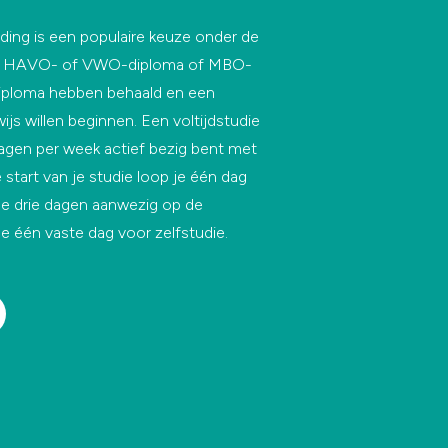
iding is een populaire keuze onder de
un HAVO- of VWO-diploma of MBO-
diploma hebben behaald en een
wijs willen beginnen. Een voltijdstudie
 dagen per week actief bezig bent met
e start van je studie loop je één dag
je drie dagen aanwezig op de
e één vaste dag voor zelfstudie.