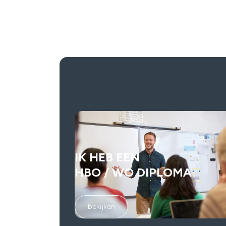
IK HEB EEN
HBO / WO DIPLOMA
bekijken