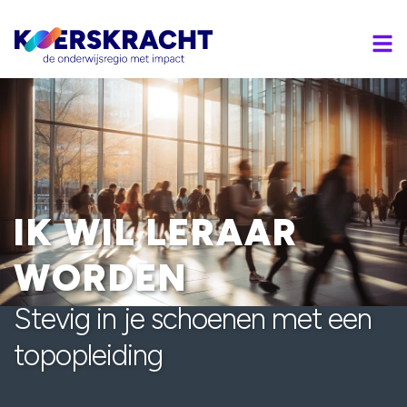
IK WIL LERAAR
WORDEN
Stevig in je schoenen met een
topopleiding