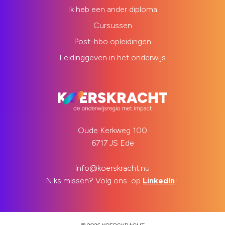
Ik heb een ander diploma
Cursussen
Post-hbo opleidingen
Leidinggeven in het onderwijs
Oude Kerkweg 100
6717 JS Ede
info@koerskracht.nu
Niks missen? Volg ons op
LinkedIn
!