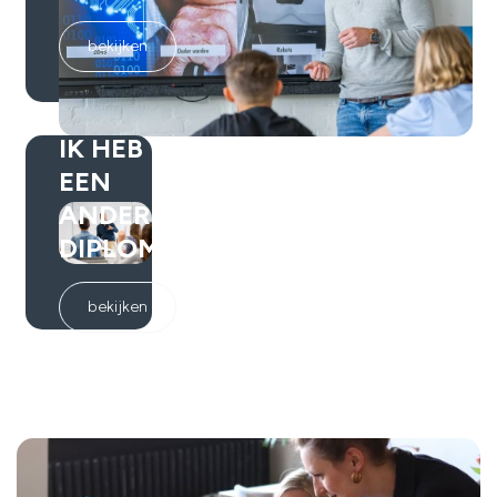
bekijken
IK HEB
EEN
ANDER
DIPLOMA
bekijken