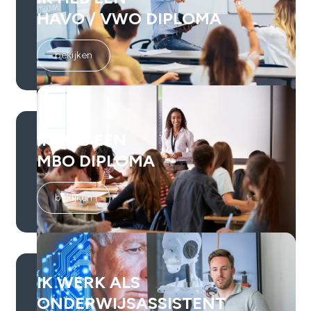
HAVO / VWO DIPLOMA
bekijken
IK HEB EEN
MBO DIPLOMA
bekijken
IK WERK ALS
ONDERWIJSASSISTENT