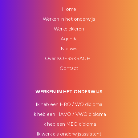
Home
Werken in het onderwijs
Werkplekleren
Agenda
Nieuws
Over KOERSKRACHT
Contact
WERKEN IN HET ONDERWIJS
Ik heb een HBO / WO diploma
Ik heb een HAVO / VWO diploma
Ik heb een MBO diploma
Ik werk als onderwijsassistent