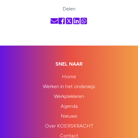
Delen
SNEL NAAR
Home
Werken in het onderwijs
Werkplekleren
Agenda
Nieuws
Over KOERSKRACHT
Contact