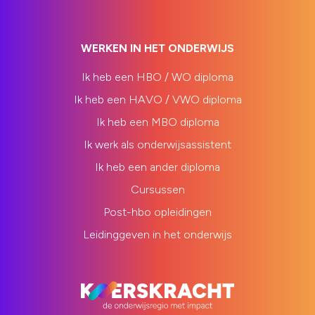
WERKEN IN HET ONDERWIJS
Ik heb een HBO / WO diploma
Ik heb een HAVO / VWO diploma
Ik heb een MBO diploma
Ik werk als onderwijsassistent
Ik heb een ander diploma
Cursussen
Post-hbo opleidingen
Leidinggeven in het onderwijs